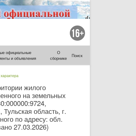
ые официальные
О
Поиск
менты и объявления
сборнике
 характера
ритории жилого
женного на земельных
30:000000:9724,
 Тульская область, г.
ого по адресу: обл.
вано 27.03.2026)