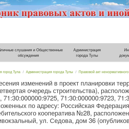
бличные слушания и Общественные
Администрация
Ин
обсуждения
города Тулы
доку
я город Тула
Администрация города Тулы
Правовой акт ненормативного
есения изменений в проект планировки тер
етвертая очередь строительства), располо
, 71:30:000000:9725, 71:30:000000:9723, 71:
ложенных по адресу: Российская Федерация,
ебительского кооператива №28, расположенн
ривокзальный, ул. Седова, дом 36 (опублико