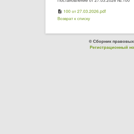
Постановление от 27.03.2026 №:100
100 от 27.03.2026.pdf
description
Возврат к списку
© Сборник правовых
Регистрационный ном