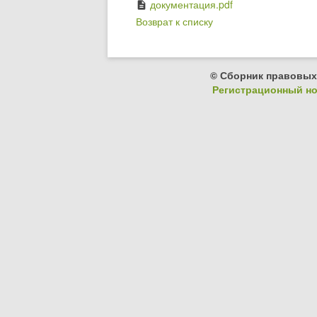
документация.pdf
description
Возврат к списку
© Сборник правовых
Регистрационный ном