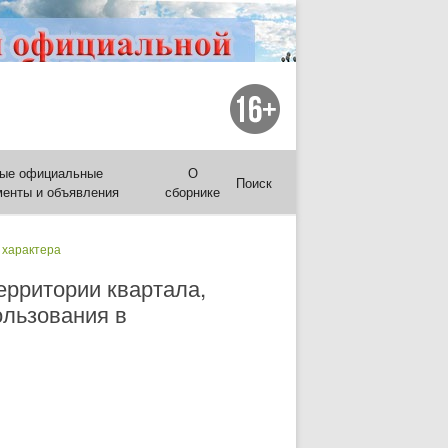
ые официальные
О
Поиск
менты и объявления
сборнике
 характера
ерритории квартала,
ользования в