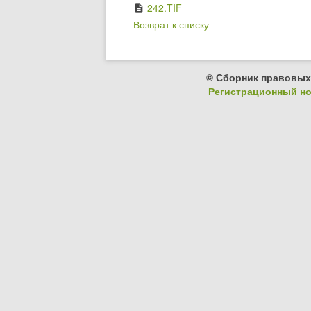
242.TIF
description
Возврат к списку
© Сборник правовых
Регистрационный ном