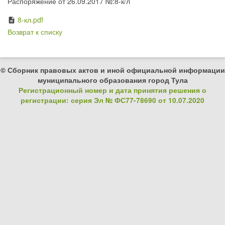
Распоряжение от 26.09.2017 №:8-к/л
8-кл.pdf
description
Возврат к списку
© Сборник правовых актов и иной официальной информации
муниципального образования город Тула
Регистрационный номер и дата принятия решения о
регистрации: серия Эл № ФС77-78690 от 10.07.2020