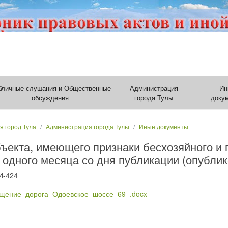
бличные слушания и Общественные
Администрация
Ин
обсуждения
города Тулы
доку
я город Тула
Администрация города Тулы
Иные документы
ъекта, имеющего признаки бесхозяйного и 
 одного месяца со дня публикации (опублик
И-424
щение_дорога_Одоевское_шоссе_69_.docx