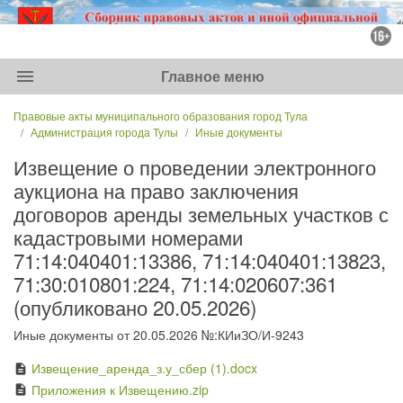
menu
Главное меню
Правовые акты муниципального образования город Тула
Администрация города Тулы
Иные документы
Извещение о проведении электронного
аукциона на право заключения
договоров аренды земельных участков с
кадастровыми номерами
71:14:040401:13386, 71:14:040401:13823,
71:30:010801:224, 71:14:020607:361
(опубликовано 20.05.2026)
Иные документы от 20.05.2026 №:КИиЗО/И-9243
Извещение_аренда_з.у_сбер (1).docx
description
Приложения к Извещению.zip
description