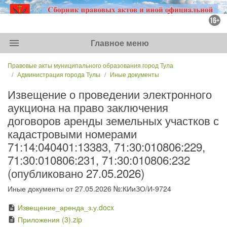
menu
Главное меню
Правовые акты муниципального образования город Тула
Администрация города Тулы
Иные документы
Извещение о проведении электронного
аукциона на право заключения
договоров аренды земельных участков с
кадастровыми номерами
71:14:040401:13383, 71:30:010806:229,
71:30:010806:231, 71:30:010806:232
(опубликовано 27.05.2026)
Иные документы от 27.05.2026 №:КИиЗО/И-9724
Извещение_аренда_з.у.docx
description
Приложения (3).zip
description