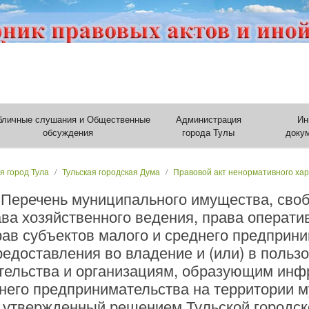
бличные слушания и Общественные
Администрация
Ин
обсуждения
города Тулы
доку
я город Тула
Тульская городская Дума
Правовой акт ненормативного ха
 Перечень муниципального имущества, своб
ва хозяйственного ведения, права оператив
ав субъектов малого и среднего предприни
едоставления во владение и (или) в польз
тельства и организациям, образующим инф
днего предпринимательства на территории 
, утвержденный решением Тульской городск