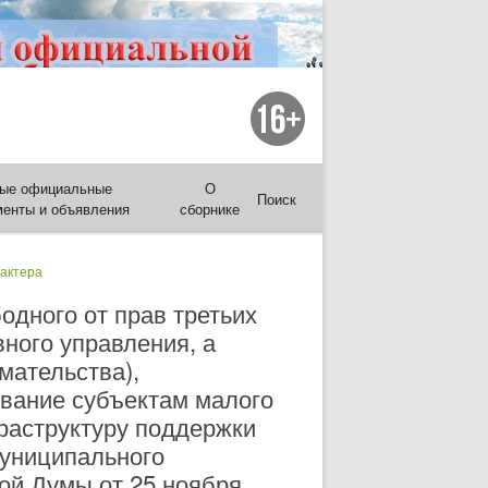
ые официальные
О
Поиск
менты и объявления
сборнике
рактера
одного от прав третьих
ного управления, а
мательства),
ование субъектам малого
раструктуру поддержки
муниципального
ой Думы от 25 ноября