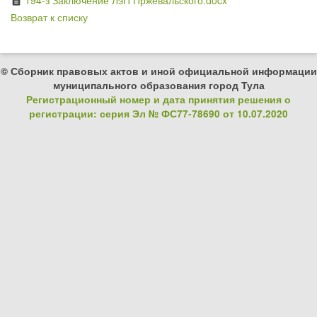
194-з Заключение ЛэП Пржевальского.docx
description
Возврат к списку
© Сборник правовых актов и иной официальной информации
муниципального образования город Тула
Регистрационный номер и дата принятия решения о
регистрации: серия Эл № ФС77-78690 от 10.07.2020