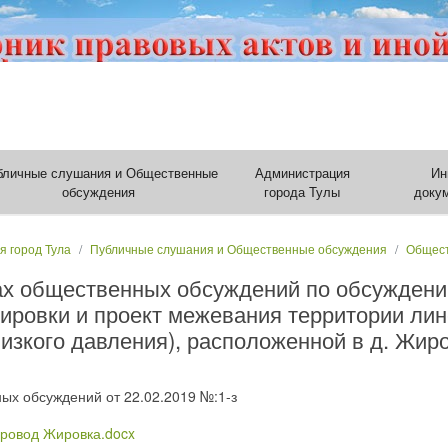
бличные слушания и Общественные
Администрация
Ин
обсуждения
города Тулы
доку
я город Тула
Публичные слушания и Общественные обсуждения
Общест
ах общественных обсуждений по обсуждени
нировки и проект межевания территории лин
низкого давления), расположенной в д. Жир
ых обсуждений от 22.02.2019 №:1-з
провод Жировка.docx