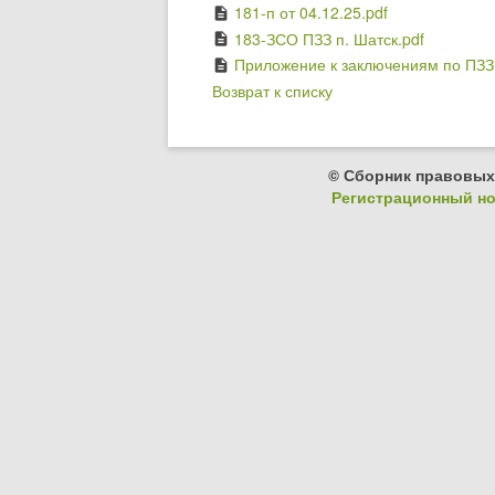
181-п от 04.12.25.pdf
description
183-ЗСО ПЗЗ п. Шатск.pdf
description
Приложение к заключениям по ПЗЗ
description
Возврат к списку
© Сборник правовых
Регистрационный ном