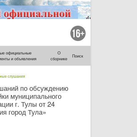
ые официальные
О
Поиск
менты и объявления
сборнике
ные слушания
ушаний по обсуждению
йки муниципального
ции г. Тулы от 24
ия город Тула»