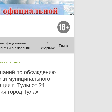
ые официальные
О
Поиск
менты и объявления
сборнике
ные слушания
ушаний по обсуждению
йки муниципального
ции г. Тулы от 24
ия город Тула»