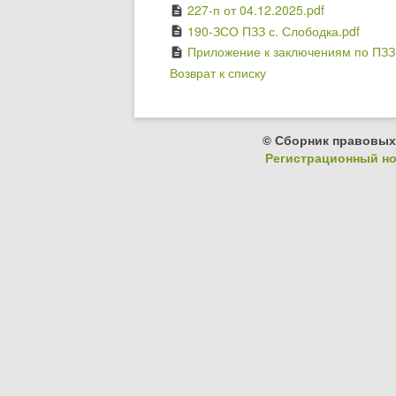
227-п от 04.12.2025.pdf
description
190-ЗСО ПЗЗ с. Слободка.pdf
description
Приложение к заключениям по ПЗЗ
description
Возврат к списку
© Сборник правовых
Регистрационный ном