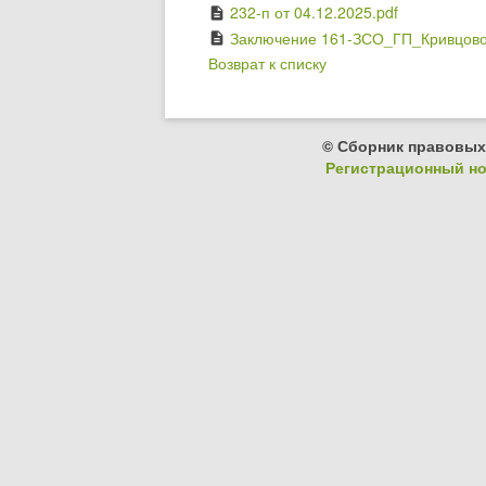
232-п от 04.12.2025.pdf
description
Заключение 161-ЗСО_ГП_Кривцово
description
Возврат к списку
© Сборник правовых
Регистрационный ном