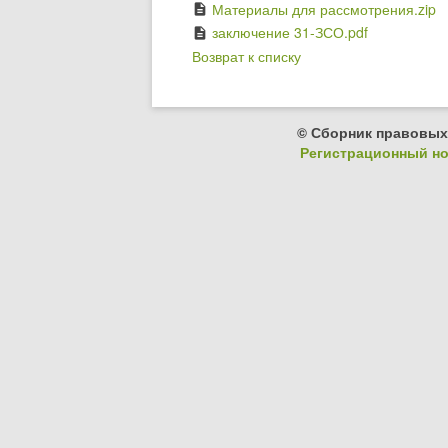
Материалы для рассмотрения.zip
description
заключение 31-ЗСО.pdf
description
Возврат к списку
© Сборник правовых
Регистрационный ном