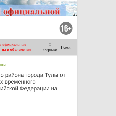
е официальные
О
Поиск
нты и объявления
сборнике
енты
о района города Тулы от
ах временного
сийской Федерации на