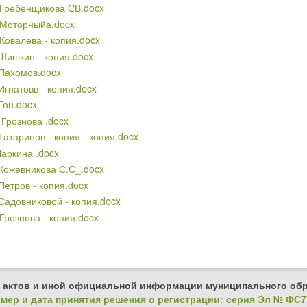
 Гребенщикова СВ.docx
 Моторныйа.docx
Ковалева - копия.docx
 Шишкин - копия.docx
 Пахомов.docx
Игнатовв - копия.docx
Гон.docx
Грознова .docx
Татаринов - копия - копия.docx
Ларкина .docx
 Кожевникова С.С_.docx
Петров - копия.docx
Садовниковой - копия.docx
Грознова - копия.docx
 актов и иной официальной информации муниципального обр
ер и дата принятия решения о регистрации: серия Эл № ФС77