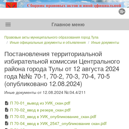
menu
Главное меню
Правовые акты муниципального образования город Тула
Иные официальные документы и объявления
Иные документы
Постановления территориальной
избирательной комиссии Центрального
района города Тулы от 12 августа 2024
года №№ 70-1, 70-2, 70-3, 70-4, 70-5
(опубликовано 12.08.2024)
Иные документы от 12.08.2024 №:04.4/211
П 70-01_вывод из УИК_скан.pdf
description
П 70-02_ввод в резерв_скан.pdf
description
П 70-03_ввод в УИК_опубликование_скан.pdf
description
П 70-04_ввод в УИК_2547_опубликование скан.pdf
description